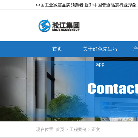
中国工业减震品牌领跑者,提升中国管道隔震行业形象,专业
首页
关于好色先生污
产
app
现在位置:
首页
>
工程案例
>
正文