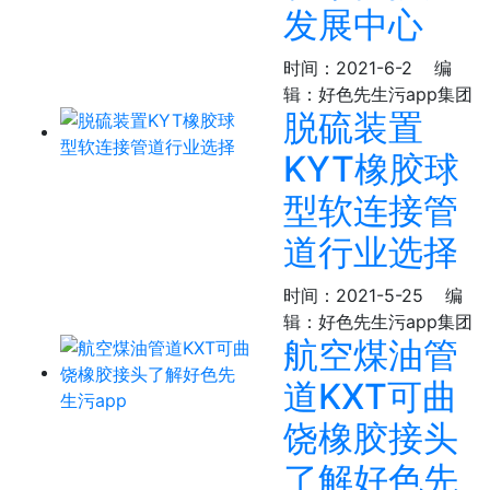
发展中心
时间：2021-6-2
编
辑：好色先生污app集团
脱硫装置
KYT橡胶球
型软连接管
道行业选择
时间：2021-5-25
编
辑：好色先生污app集团
航空煤油管
道KXT可曲
饶橡胶接头
了解好色先